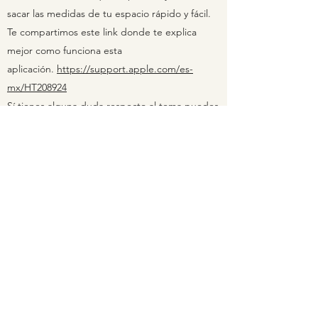
sacar las medidas de tu espacio rápido y fácil.
Te compartimos este link donde te explica
mejor como funciona esta
aplicación.
https://support.apple.com/es-
mx/HT208924
Sí tienes alguna duda respecto al tema puedes
consultarlo con tu diseñador vía whatssap.
¿EXISTE RETROALIMENTACIÓN
EN EL PROCESO?
Sí, en cada uno de nuestros procesos hacemos
retroalimentación contigo. Si algo no te gusta,
lo modificamos hasta que quedes contento con
el resultado.